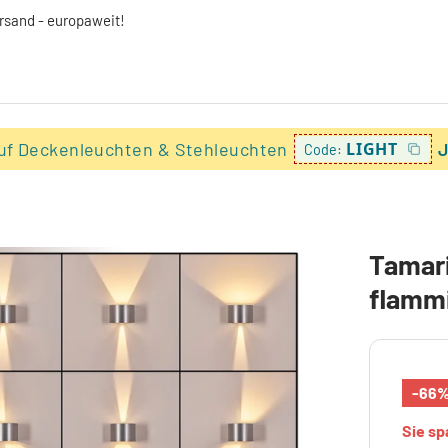
ersand - europaweit!
uf Deckenleuchten & Stehleuchten
LIGHT
J
Code:
Tamari
flamm
-66
Sie s