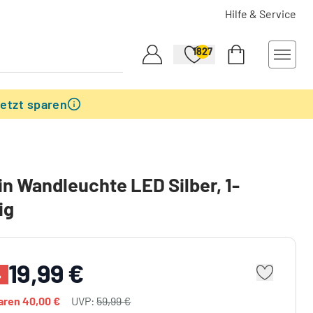
Hilfe & Service
1827
etzt sparen
n Wandleuchte LED Silber, 1-
ig
19,99 €
%
paren
40,00 €
UVP:
59,99 €