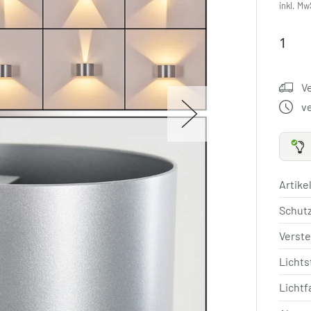
inkl. Mw
V
v
Artik
Schut
Verste
Licht
Lichtf