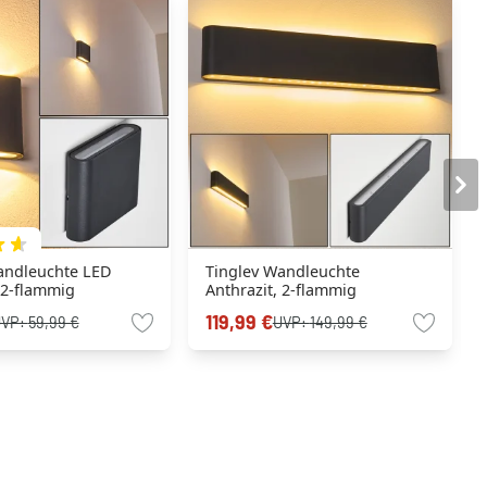
andleuchte LED
Tinglev Wandleuchte
 2-flammig
Anthrazit, 2-flammig
119,99 €
UVP:
59,99 €
UVP:
149,99 €