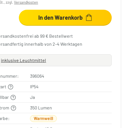
St., zzgl.
Versandkosten
In den Warenkorb
ersandkostenfrei ab 99 € Bestellwert
ersandfertig innerhalb von 2-4 Werktagen
inklusive Leuchtmittel
elnummer:
396064
zart
IP54
llbar
Ja
strom
350 Lumen
arbe:
Warmweiß