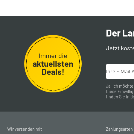
Der L
Jetzt kost
Immer die
aktuellsten
Deals!
Ja, ich möchte
Diese Einwillig
finden Sie in d
Wir versenden mit
Zahlungsarten