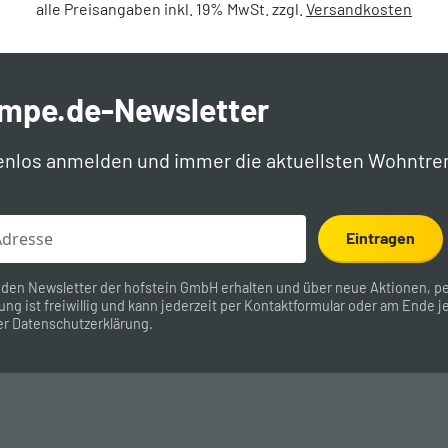
alle Preisangaben inkl. 19% MwSt. zzgl.
Versandkosten
ampe.de-Newsletter
enlos anmelden und immer die aktuellsten Wohntre
Eintragen
 den Newsletter der hofstein GmbH erhalten und über neue Aktionen, pe
ung ist freiwillig und kann jederzeit per
Kontaktformular
oder am Ende je
er
Datenschutzerklärung
.