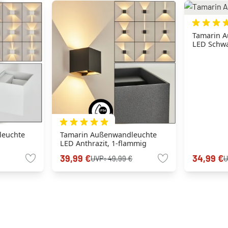
Tamarin 
LED Schwa
leuchte
Tamarin Außenwandleuchte
g
LED Anthrazit, 1-flammig
39,99 €
34,99 €
UVP:
49,99 €
U