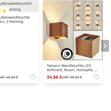
Außenwandleuchte
rz, 2-flammig
Tamarin Wandleuchte LED
Anthrazit, Braun, Holzoptik, 1-
flammig
34,99 €
VP:
49,99 €
UVP:
59,99 €