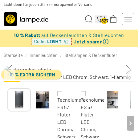
Lichtideen für jeden Stil +++ europaweiter Versand!
1827
10 % Rabatt
auf Deckenleuchten & Stehleuchten
Jetzt sparen
LIGHT
Code:
Startseite
/
Innenleuchten
/
Stehlampen & Deckenfluter
-10 % EXTRA SICHERN