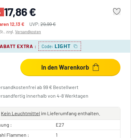
17,86 €
%
paren
12,13 €
UVP:
29,99 €
St., zzgl.
Versandkosten
LIGHT
RABATT EXTRA
:
Code:
In den Warenkorb
ersandkostenfrei ab 99 € Bestellwert
ersandfertig innerhalb von 4-8 Werktagen
Kein Leuchtmittel
im Lieferumfang enthalten.
sung :
E27
ahl Flammen :
1