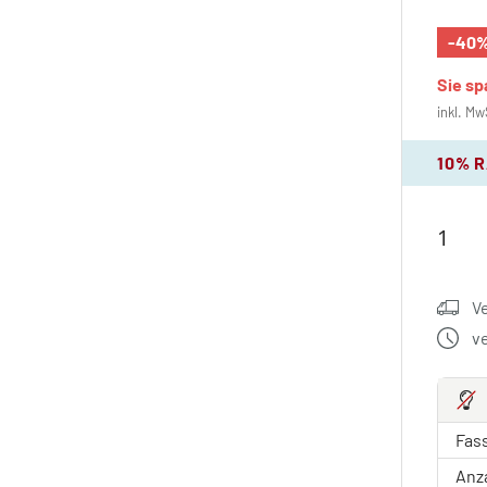
-40
Sie s
inkl. Mw
10% 
V
v
Fas
Anz