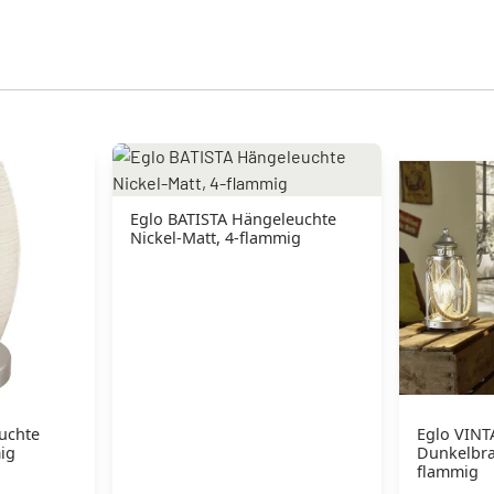
Eglo BATISTA Hängeleuchte
Nickel-Matt, 4-flammig
euchte
Eglo VINT
mig
Dunkelbrau
flammig