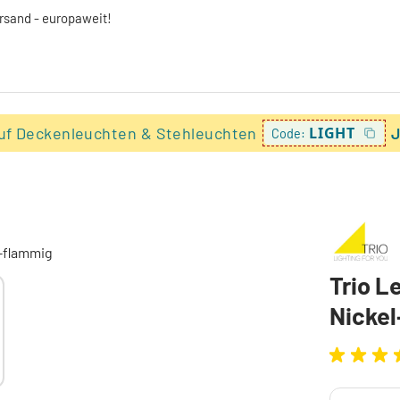
ersand - europaweit!
uf Deckenleuchten & Stehleuchten
LIGHT
J
Code:
Trio 
Nickel