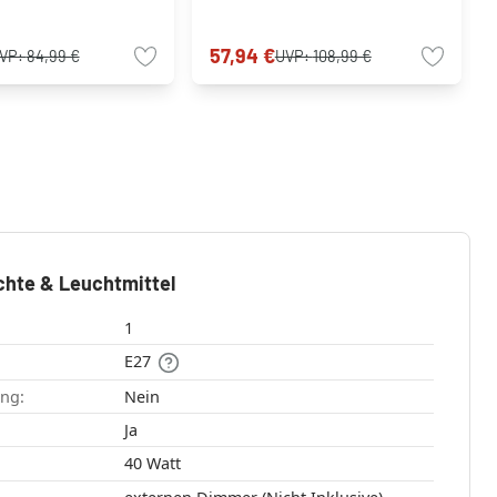
57,94 €
VP:
84,99 €
UVP:
108,99 €
chte & Leuchtmittel
1
E27
ang:
Nein
:
Ja
40 Watt