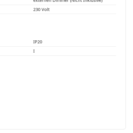
externen Dimmer (Nicht Inklusive)
230 Volt
IP20
I