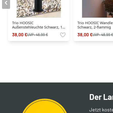
Trio HOOSIC
Trio HOOSIC Wandle
Außenstehleuchte Schwarz, 1-
Schwarz, 2-flammig
flammig
38,00 €
38,00 €
UVP:
48,99 €
UVP:
48,99 
Der L
Jetzt kost