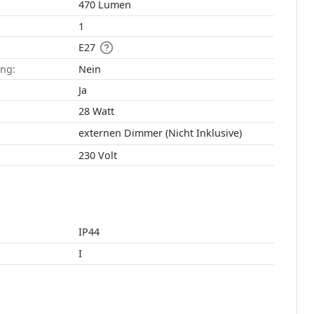
470 Lumen
1
E27
ang:
Nein
:
Ja
28 Watt
externen Dimmer (Nicht Inklusive)
230 Volt
IP44
I