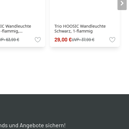
IC Wandleuchte
Trio HOOSIC Wandleuchte
1-flammig,
Schwarz, 1-flammig
smelder
29,00 €
VP:
63,99 €
UVP:
37,99 €
nds und Angebote sichern!