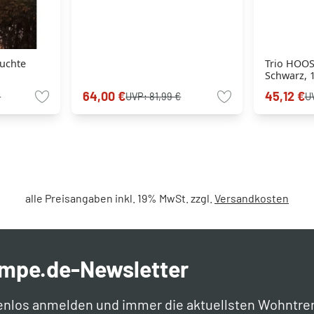
uchte
Trio HOOS
Schwarz, 
Bewegung
64,00 €
45,12 €
€
UVP:
81,99 €
U
alle Preisangaben inkl. 19% MwSt. zzgl.
Versandkosten
ampe.de-Newsletter
enlos anmelden und immer die aktuellsten Wohntre