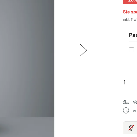
Sie s
inkl. Mw
Pa
V
v