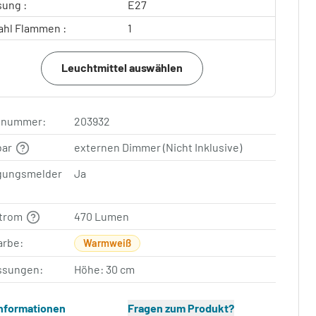
sung :
E27
ahl Flammen :
1
Leuchtmittel auswählen
elnummer:
203932
bar
externen Dimmer (Nicht Inklusive)
ungsmelder
Ja
strom
470 Lumen
arbe:
Warmweiß
sungen:
Höhe: 30 cm
Informationen
Fragen zum Produkt?