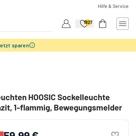
Hilfe & Service
1827
etzt sparen
euchten HOOSIC Sockelleuchte
zit, 1-flammig, Bewegungsmelder
59,99 €
%