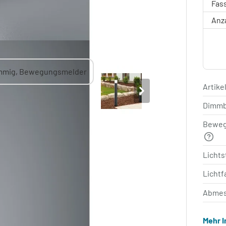
Fas
Anz
Artik
Dimm
Beweg
Licht
Lichtf
Abmes
Mehr 