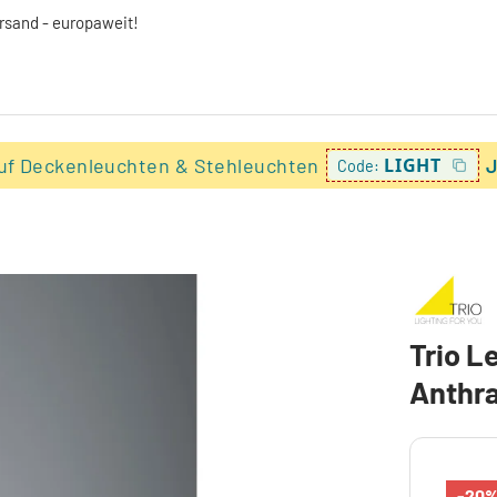
ersand - europaweit!
uf Deckenleuchten & Stehleuchten
LIGHT
J
Code:
Trio L
Anthra
-20