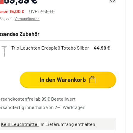
paren
15,00 €
UVP:
74,99 €
St., zzgl.
Versandkosten
ssendes Zubehör
Trio Leuchten Erdspieß Totebo Silber
44,99 €
In den Warenkorb
ersandkostenfrei ab 99 € Bestellwert
ersandfertig innerhalb von 2-4 Werktagen
Kein Leuchtmittel
im Lieferumfang enthalten.