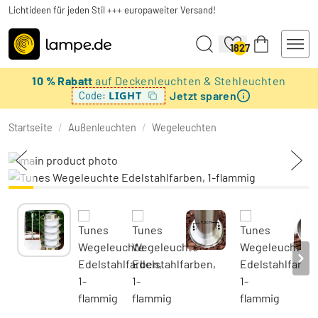
Lichtideen für jeden Stil +++ europaweiter Versand!
1827
10 % Rabatt
auf Deckenleuchten & Stehleuchten
Jetzt sparen
LIGHT
Code:
Startseite
/
Außenleuchten
/
Wegeleuchten