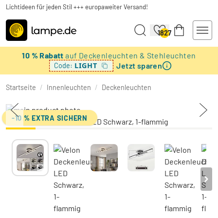
Lichtideen für jeden Stil +++ europaweiter Versand!
1827
10 % Rabatt
auf Deckenleuchten & Stehleuchten
Jetzt sparen
LIGHT
Code:
Startseite
/
Innenleuchten
/
Deckenleuchten
-10 % EXTRA SICHERN