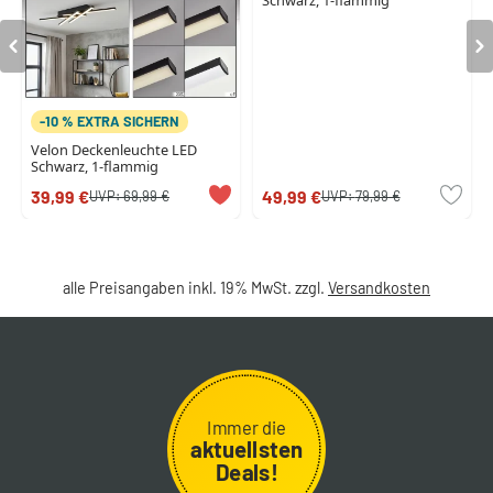
Schwarz, 1-flammig
-10 % EXTRA SICHERN
Velon Deckenleuchte LED
Schwarz, 1-flammig
39,99 €
49,99 €
UVP:
69,99 €
UVP:
79,99 €
alle Preisangaben inkl. 19% MwSt. zzgl.
Versandkosten
Immer die
aktuellsten
Deals!