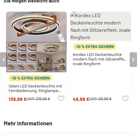
Sie mögen vielleicht auch
-10 % EXTRA SICHERN
Kordex LED Deckenleuchte
modern flach mit Glitzereffekt,
ovale Ringform
-10 % EXTRA SICHERN
Selani LED Deckenleuchte mit
Fernbedienung, Ringlampe
aus Holz und Metall
139,99 €
49,99 €
UVP:
219,99 €
UVP:
69,99 €
Mehr Informationen