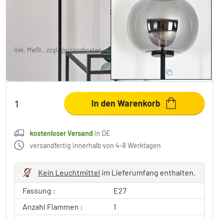
219,99 €
-18%
Sie sparen
50,00 €
UVP:
269,99 €
inkl. MwSt., zzgl.
Versandkosten
,
kostenloser Versand
in DE
10% RABATT EXTRA
:
LIGHT
Code:
In den Warenkorb
kostenloser Versand
in DE
versandfertig innerhalb von 4-8 Werktagen
Kein Leuchtmittel
im Lieferumfang enthalten.
Fassung :
E27
Anzahl Flammen :
1