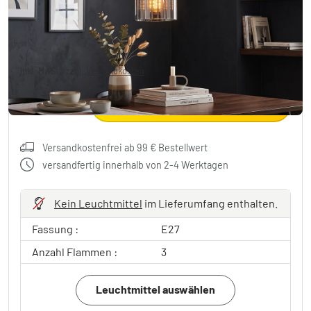
79,99 €
-80%
Sie sparen
320,00 €
UVP:
399,99 €
inkl. MwSt., zzgl.
Versandkosten
In den Warenkorb
Versandkostenfrei ab 99 € Bestellwert
versandfertig innerhalb von 2-4 Werktagen
Kein Leuchtmittel
im Lieferumfang enthalten.
Fassung :
E27
Anzahl Flammen :
3
Leuchtmittel auswählen