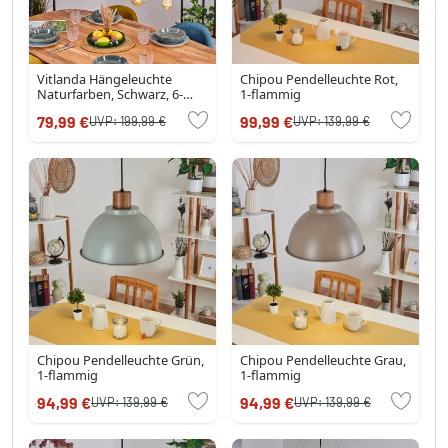
Vitlanda Hängeleuchte
Chipou Pendelleuchte Rot,
Naturfarben, Schwarz, 6-
1-flammig
flammig
79,99 €
99,99 €
UVP:
199,99 €
UVP:
139,99 €
Chipou Pendelleuchte Grün,
Chipou Pendelleuchte Grau,
1-flammig
1-flammig
94,99 €
94,99 €
UVP:
139,99 €
UVP:
139,99 €