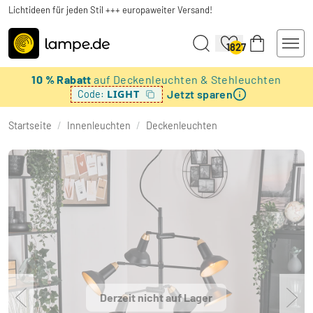
Lichtideen für jeden Stil +++ europaweiter Versand!
1827
10 % Rabatt
auf Deckenleuchten & Stehleuchten
Jetzt sparen
LIGHT
Code:
Startseite
/
Innenleuchten
/
Deckenleuchten
Derzeit nicht auf Lager