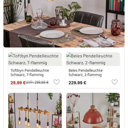
34,99 €
inkl. MwSt., zzgl.
Versandkosten
Derzeit nicht auf Lager
Sie mögen vielleicht auch?
Toftbyn Pendelleuchte
Beles Pendelleuchte
Schwarz, 7-flammig
Schwarz, 2-flammig
29,99 €
229,99 €
UVP:
299,99 €