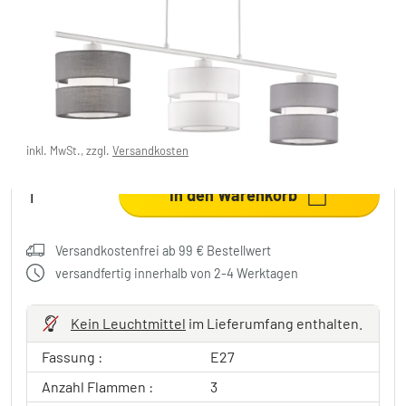
Wofi BELLE Pendelleuchte Weiß, 3-flammig
19,99 €
-86%
Sie sparen
130,00 €
UVP:
149,99 €
inkl. MwSt., zzgl.
Versandkosten
In den Warenkorb
Versandkostenfrei ab 99 € Bestellwert
versandfertig innerhalb von 2-4 Werktagen
Kein Leuchtmittel
im Lieferumfang enthalten.
Fassung :
E27
Anzahl Flammen :
3