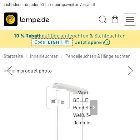
Lichtideen für jeden Stil +++ europaweiter Versand!
10 % Rabatt
auf Deckenleuchten & Stehleuchten
Jetzt sparen
LIGHT
Code:
Startseite
/
Innenleuchten
/
Pendelleuchten & Hängeleuchten