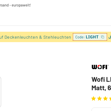
ersand - europaweit!
uf Deckenleuchten & Stehleuchten
LIGHT
J
Code:
Wofi 
Matt, 