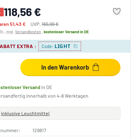
118,56 €
%
paren
51,43 €
UVP:
169,99 €
St., zzgl.
Versandkosten
,
kostenloser Versand
in DE
LIGHT
RABATT EXTRA
:
Code:
In den Warenkorb
ostenloser Versand
in DE
ersandfertig innerhalb von 4-8 Werktagen
inklusive Leuchtmittel
elnummer:
129817