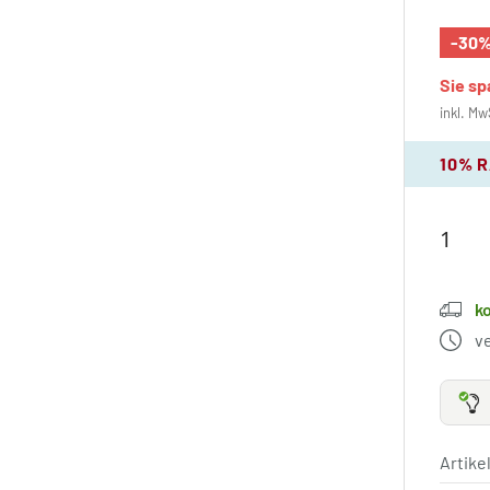
-30
Sie s
inkl. Mw
10% 
k
v
Artik