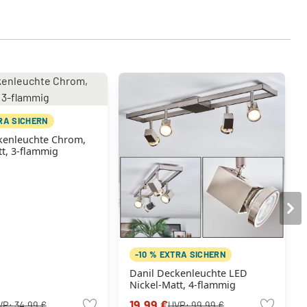
TRA SICHERN
kenleuchte Chrom,
tt, 3-flammig
-10 % EXTRA SICHERN
Danil Deckenleuchte LED
Nickel-Matt, 4-flammig
19,99 €
VP:
34,99 €
UVP:
99,99 €