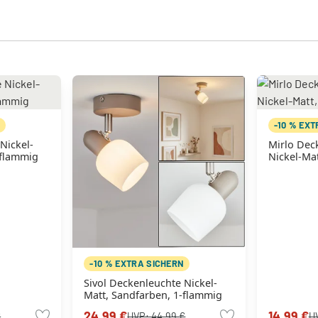
N
-10 % EX
Nickel-
Mirlo Dec
-flammig
Nickel-Ma
-10 % EXTRA SICHERN
Sivol Deckenleuchte Nickel-
Matt, Sandfarben, 1-flammig
24,99 €
14,99 €
€
UVP:
44,99 €
U