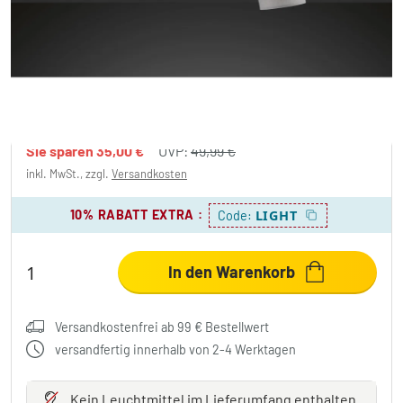
Wofi Leuchten NAPLES Deckenleuchte
Chrom, 2-flammig
14,99 €
-70%
Sie sparen
35,00 €
UVP:
49,99 €
inkl. MwSt., zzgl.
Versandkosten
10% RABATT EXTRA
:
LIGHT
Code:
In den Warenkorb
Versandkostenfrei ab 99 € Bestellwert
versandfertig innerhalb von 2-4 Werktagen
Kein Leuchtmittel
im Lieferumfang enthalten.