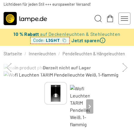
Lichtideen für jeden Stil +++ europaweiter Versand!
10 % Rabatt
auf Deckenleuchten & Stehleuchten
Jetzt sparen
LIGHT
Code:
Startseite
/
Innenleuchten
/
Pendelleuchten & Hängeleuchten
Derzeit nicht auf Lager