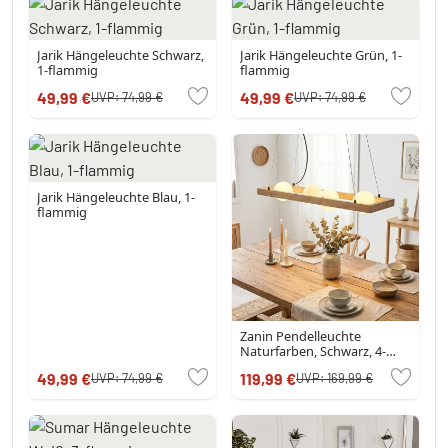
Jarik Hängeleuchte Schwarz,
Jarik Hängeleuchte Grün, 1-
1-flammig
flammig
49,99 €
49,99 €
UVP:
74,99 €
UVP:
74,99 €
Jarik Hängeleuchte Blau, 1-
flammig
Zanin Pendelleuchte
Naturfarben, Schwarz, 4-
flammig
49,99 €
119,99 €
UVP:
74,99 €
UVP:
169,99 €