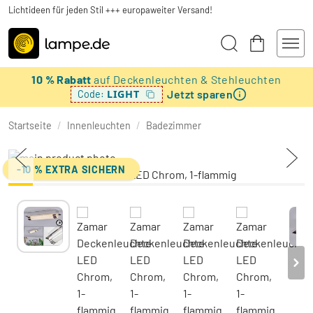
Lichtideen für jeden Stil +++ europaweiter Versand!
10 % Rabatt
auf Deckenleuchten & Stehleuchten
Jetzt sparen
LIGHT
Code:
Startseite
/
Innenleuchten
/
Badezimmer
-10 % EXTRA SICHERN