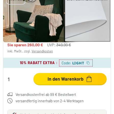
Bassagoda Bogenlampe 40 cm Chrom,
Schwarz, 1-flammig, Stoffschirm
89,99 €
-74%
Sie sparen
260,00 €
UVP:
349,99 €
inkl. MwSt., zzgl.
Versandkosten
10% RABATT EXTRA
:
LIGHT
Code:
In den Warenkorb
Versandkostenfrei ab 99 € Bestellwert
versandfertig innerhalb von 2-4 Werktagen