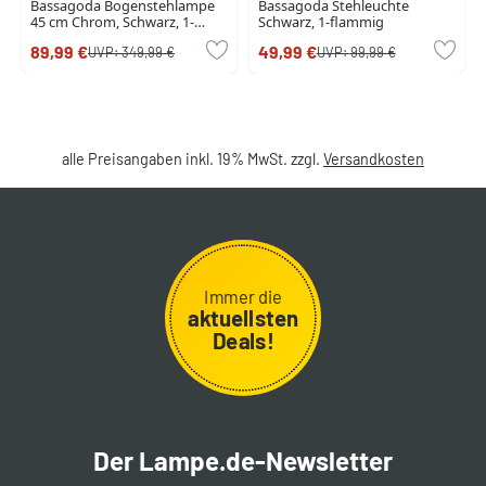
Bassagoda Bogenstehlampe
Bassagoda Stehleuchte
45 cm Chrom, Schwarz, 1-
Schwarz, 1-flammig
flammig, Stoffschirm
89,99 €
49,99 €
UVP:
349,99 €
UVP:
99,99 €
alle Preisangaben inkl. 19% MwSt. zzgl.
Versandkosten
Immer die
aktuellsten
Deals!
Der Lampe.de-Newsletter