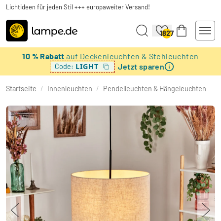
Lichtideen für jeden Stil +++ europaweiter Versand!
1827
10 % Rabatt
auf Deckenleuchten & Stehleuchten
Jetzt sparen
LIGHT
Code:
Startseite
/
Innenleuchten
/
Pendelleuchten & Hängeleuchten