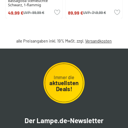
Bassagoda Stehleuchte
Schwarz, 1-flammig
49,99 €
89,99 €
UVP:
99,99 €
UVP:
349,99 €
alle Preisangaben inkl. 19% MwSt. zzgl.
Versandkosten
Immer die
aktuellsten
Deals!
Der Lampe.de-Newsletter