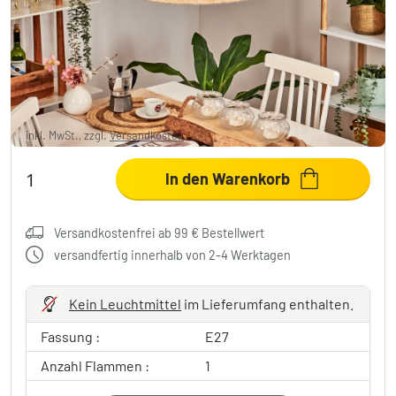
Bassagoda Hängeleuchte 40 cm beige,
Weiß, 1-flammig
49,99 €
-44%
Sie sparen
40,00 €
UVP:
89,99 €
inkl. MwSt., zzgl.
Versandkosten
In den Warenkorb
Versandkostenfrei ab 99 € Bestellwert
versandfertig innerhalb von 2-4 Werktagen
Kein Leuchtmittel
im Lieferumfang enthalten.
Fassung :
E27
Anzahl Flammen :
1