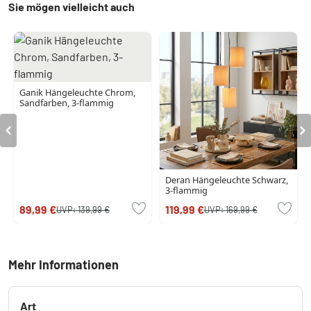
Sie mögen vielleicht auch
Ganik Hängeleuchte Chrom,
Sandfarben, 3-flammig
Deran Hängeleuchte Schwarz,
3-flammig
89,99 €
119,99 €
UVP:
139,99 €
UVP:
169,99 €
Mehr Informationen
Art