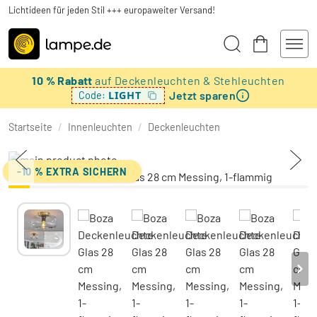
Lichtideen für jeden Stil +++ europaweiter Versand!
10 % Rabatt
auf Deckenleuchten & Stehleuchten
Jetzt sparen
LIGHT
Code:
Startseite
/
Innenleuchten
/
Deckenleuchten
-10 % EXTRA SICHERN