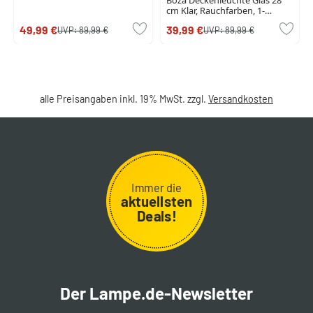
Boza Deckenleuchte Glas 28
cm Klar, Rauchfarben, 1-
flammig
49,99 €
39,99 €
UVP:
89,99 €
UVP:
89,99 €
alle Preisangaben inkl. 19% MwSt. zzgl.
Versandkosten
Immer die
aktuellsten
Deals!
Der Lampe.de-Newsletter