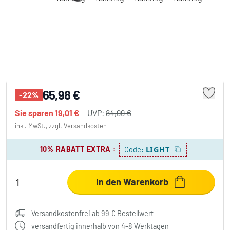
Brilliant Jello Wood Deckenleuchte
Naturfarben, Schwarz, 4-flammig
65,98 €
-22%
Sie sparen
19,01 €
UVP:
84,99 €
inkl. MwSt., zzgl.
Versandkosten
10% RABATT EXTRA
:
LIGHT
Code:
In den Warenkorb
Versandkostenfrei ab 99 € Bestellwert
versandfertig innerhalb von 4-8 Werktagen