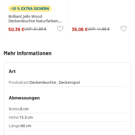
-10 % EXTRA SICHERN
Brilliant Jello Wood
Deckenleuchte Naturfarben,
Schwarz, 3-flammig
50,36 €
36,06 €
UVP:
64,99 €
UVP:
44,99 €
Mehr Informationen
Art
Produktart:
Deckenleuchte , Deckenspot
Abmessungen
Breite:
8 cm
Höhe:
15.3 cm
Länge:
60 cm