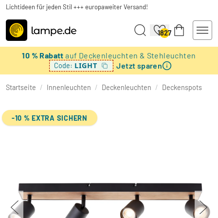
Lichtideen für jeden Stil +++ europaweiter Versand!
1827
10 % Rabatt
auf Deckenleuchten & Stehleuchten
Jetzt sparen
LIGHT
Code:
Startseite
/
Innenleuchten
/
Deckenleuchten
/
Deckenspots
-10 % EXTRA SICHERN