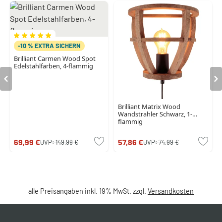
-10 % EXTRA SICHERN
Brilliant Carmen Wood Spot
Edelstahlfarben, 4-flammig
Brilliant Matrix Wood
Wandstrahler Schwarz, 1-
flammig
69,99 €
57,86 €
UVP:
149,99 €
UVP:
74,99 €
alle Preisangaben inkl. 19% MwSt. zzgl.
Versandkosten