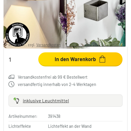
Chuitna Wandleuchte LED Nickel Antik, 1-
flammig
19,99 €
-71%
Sie sparen
50,00 €
UVP:
69,99 €
inkl. MwSt., zzgl.
Versandkosten
In den Warenkorb
Versandkostenfrei ab 99 € Bestellwert
versandfertig innerhalb von 2-4 Werktagen
inklusive Leuchtmittel
Artikelnummer:
391438
Lichteffekte
Lichteffekt an der Wand