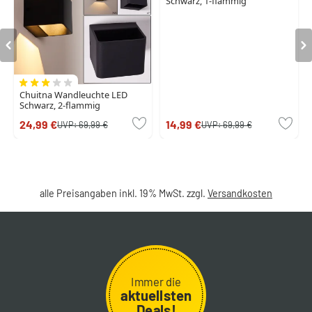
Schwarz, 1-flammig
Chuitna Wandleuchte LED
Schwarz, 2-flammig
24,99 €
14,99 €
UVP:
69,99 €
UVP:
69,99 €
alle Preisangaben inkl. 19% MwSt. zzgl.
Versandkosten
Immer die
aktuellsten
Deals!