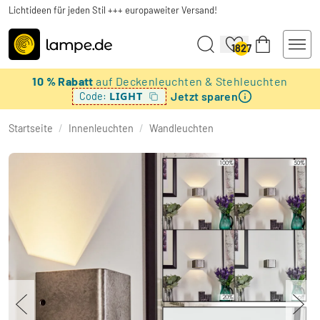
Lichtideen für jeden Stil +++ europaweiter Versand!
1827
10 % Rabatt
auf Deckenleuchten & Stehleuchten
Jetzt sparen
LIGHT
Code:
Startseite
/
Innenleuchten
/
Wandleuchten