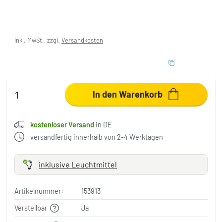
201,83 €
-15%
Sie sparen
38,16 €
UVP:
239,99 €
inkl. MwSt., zzgl.
Versandkosten
,
kostenloser Versand
in DE
10% RABATT EXTRA
:
LIGHT
Code:
In den Warenkorb
kostenloser Versand
in DE
versandfertig innerhalb von 2-4 Werktagen
inklusive Leuchtmittel
Artikelnummer:
153913
Verstellbar
Ja