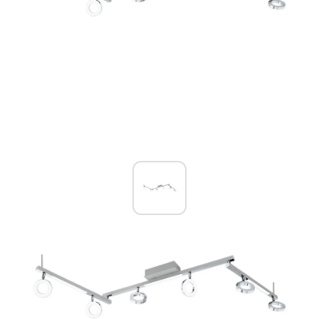
Eglo CARDILLIO 1 Deckenspot LED
Aluminium, Chrom, 6-flammig