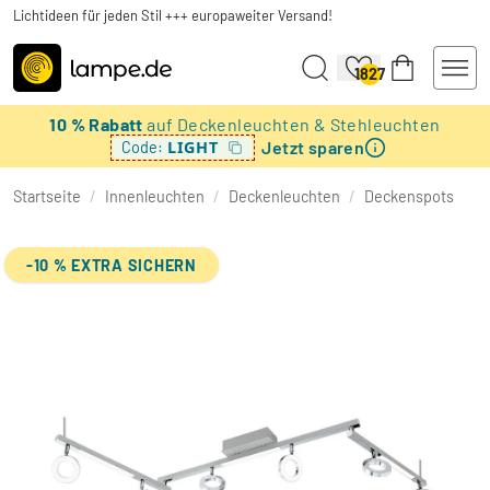
Lichtideen für jeden Stil +++ europaweiter Versand!
1827
10 % Rabatt
auf Deckenleuchten & Stehleuchten
Jetzt sparen
LIGHT
Code:
Startseite
/
Innenleuchten
/
Deckenleuchten
/
Deckenspots
-10 % EXTRA SICHERN