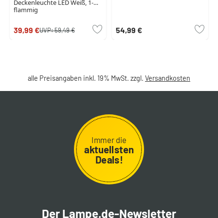
Deckenleuchte LED Weiß, 1-
flammig
39,99 €
54,99 €
UVP:
59,49 €
alle Preisangaben inkl. 19% MwSt. zzgl.
Versandkosten
Immer die
aktuellsten
Deals!
Der Lampe.de-Newsletter