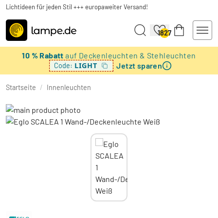
Lichtideen für jeden Stil +++ europaweiter Versand!
1827
10 % Rabatt
auf Deckenleuchten & Stehleuchten
Jetzt sparen
LIGHT
Code:
Startseite
/
Innenleuchten