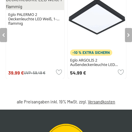
Eglo PALERMO 2
Deckenleuchte LED Weiß, 1-
flammig
-10 % EXTRA SICHERN
Eglo ARGOLIS 2
Außendeckenleuchte LED
Schwarz, 1-flammig
39,99 €
54,99 €
UVP:
59,49 €
alle Preisangaben inkl. 19% MwSt. zzgl.
Versandkosten