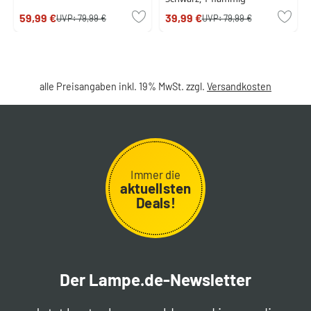
59,99 €
39,99 €
UVP:
79,99 €
UVP:
79,99 €
alle Preisangaben inkl. 19% MwSt. zzgl.
Versandkosten
Immer die
aktuellsten
Deals!
Der Lampe.de-Newsletter