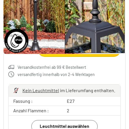
69,99 €
-78%
Sie sparen
260,00 €
UVP:
329,99 €
inkl. MwSt., zzgl.
Versandkosten
In den Warenkorb
Versandkostenfrei ab 99 € Bestellwert
versandfertig innerhalb von 2-4 Werktagen
Kein Leuchtmittel
im Lieferumfang enthalten.
Fassung :
E27
Anzahl Flammen :
2
Leuchtmittel auswählen