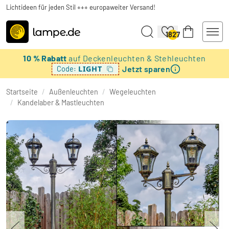
Lichtideen für jeden Stil +++ europaweiter Versand!
1827
10 % Rabatt
auf Deckenleuchten & Stehleuchten
Jetzt sparen
LIGHT
Code:
Startseite
/
Außenleuchten
/
Wegeleuchten
/
Kandelaber & Mastleuchten