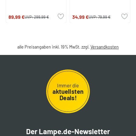
89,99 €
34,99 €
UVP:
299,99 €
UVP:
79,99 €
alle Preisangaben inkl. 19% MwSt. zzgl.
Versandkosten
Immer die
aktuellsten
Deals!
Der Lampe.de-Newsletter