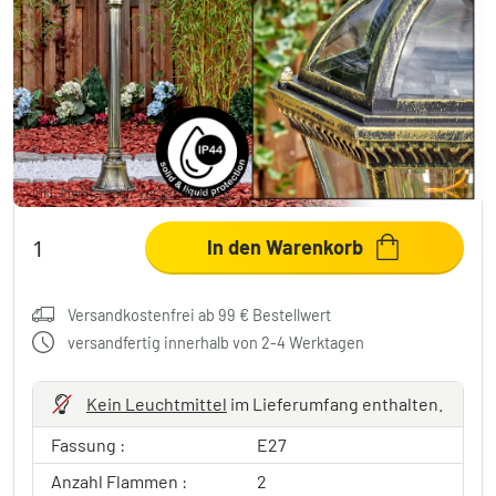
Lavajo Kandelaber Gold, Schwarz, 2-
flammig
69,99 €
-74%
Sie sparen
200,00 €
UVP:
269,99 €
inkl. MwSt., zzgl.
Versandkosten
In den Warenkorb
Versandkostenfrei ab 99 € Bestellwert
versandfertig innerhalb von 2-4 Werktagen
Kein Leuchtmittel
im Lieferumfang enthalten.
Fassung :
E27
Anzahl Flammen :
2