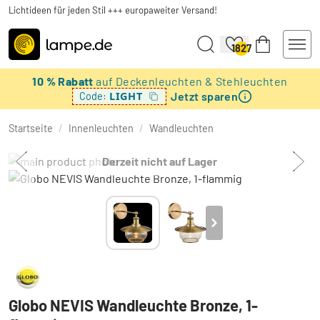
Lichtideen für jeden Stil +++ europaweiter Versand!
1827
10 % Rabatt
auf Deckenleuchten & Stehleuchten
Jetzt sparen
LIGHT
Code:
Startseite
/
Innenleuchten
/
Wandleuchten
Derzeit nicht auf Lager
Globo NEVIS Wandleuchte Bronze, 1-