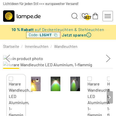
Lichtideen für jeden Stil +++ europaweiter Versand!
1827
10 % Rabatt
auf Deckenleuchten & Stehleuchten
Jetzt sparen
LIGHT
Code:
Startseite
/
Innenleuchten
/
Wandleuchten