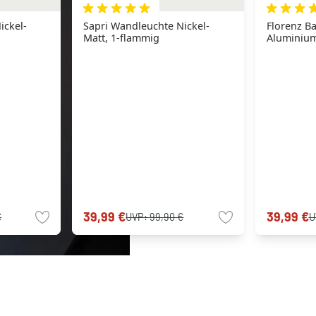
ickel-
Sapri Wandleuchte Nickel-
Florenz B
Matt, 1-flammig
Aluminium
39,99 €
39,99 €
€
UVP:
99,90 €
U