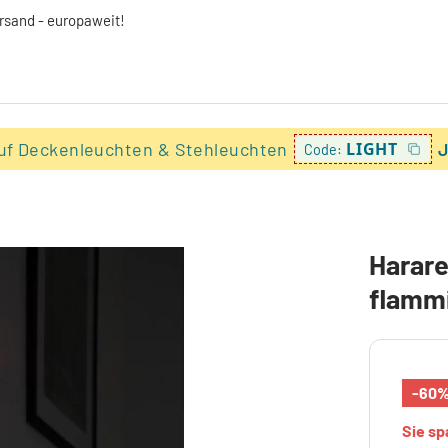
ersand - europaweit!
uf Deckenleuchten & Stehleuchten
LIGHT
J
Code:
Harare
flamm
-60
Sie s