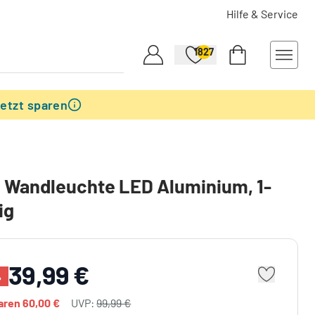
Hilfe & Service
1827
etzt sparen
 Wandleuchte LED Aluminium, 1-
ig
39,99 €
%
paren
60,00 €
UVP:
99,99 €