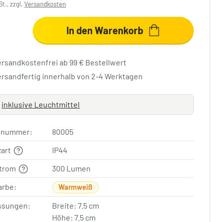
St., zzgl.
Versandkosten
In den Warenkorb
ersandkostenfrei ab 99 € Bestellwert
ersandfertig innerhalb von 2-4 Werktagen
inklusive Leuchtmittel
elnummer:
80005
zart
IP44
strom
300 Lumen
arbe:
Warmweiß
sungen:
Breite: 7.5 cm
Höhe: 7.5 cm