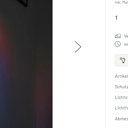
inkl. Mw
V
v
Artik
Schut
Licht
Lichtf
Abmes