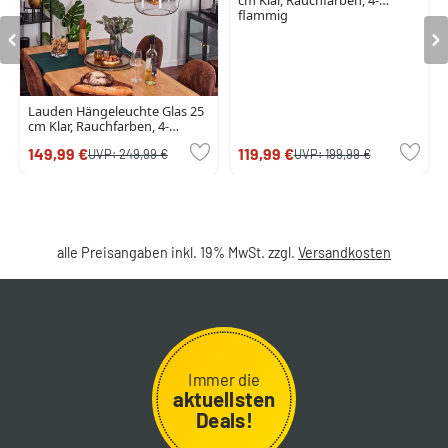
flammig
Lauden Hängeleuchte Glas 25
cm Klar, Rauchfarben, 4-
flammig
149,99 €
119,99 €
UVP:
249,99 €
UVP:
199,99 €
alle Preisangaben inkl. 19% MwSt. zzgl.
Versandkosten
Immer die
aktuellsten
Deals!