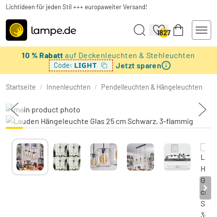
Lichtideen für jeden Stil +++ europaweiter Versand!
1827
10 % Rabatt
auf Deckenleuchten & Stehleuchten
Jetzt sparen
LIGHT
Code:
Startseite
/
Innenleuchten
/
Pendelleuchten & Hängeleuchten