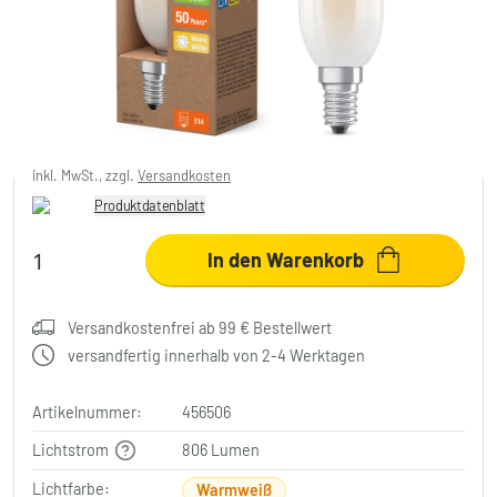
LED E14 3,8 Watt 2700 Kelvin 806 Lumen
7,99 €
inkl. MwSt., zzgl.
Versandkosten
Produktdatenblatt
In den Warenkorb
Versandkostenfrei ab 99 € Bestellwert
versandfertig innerhalb von 2-4 Werktagen
Artikelnummer:
456506
Lichtstrom
806 Lumen
Lichtfarbe:
Warmweiß