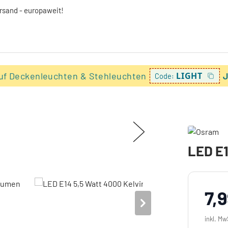
ersand - europaweit!
uf Deckenleuchten & Stehleuchten
LIGHT
J
Code:
LED E1
7,9
inkl. Mw