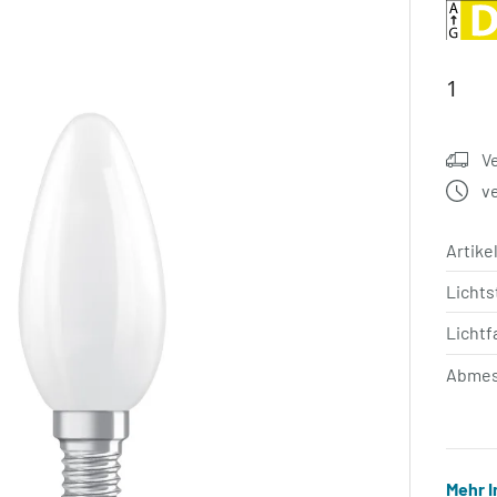
V
v
Artik
Licht
Lichtf
Abmes
Mehr 