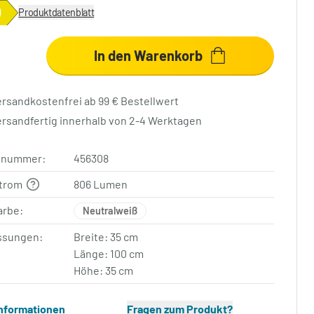
Produktdatenblatt
In den Warenkorb
ersandkostenfrei ab 99 € Bestellwert
ersandfertig innerhalb von 2-4 Werktagen
elnummer:
456308
strom
806 Lumen
arbe:
Neutralweiß
sungen:
Breite: 35 cm
Länge: 100 cm
Höhe: 35 cm
Informationen
Fragen zum Produkt?