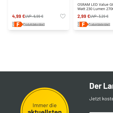
OSRAM LED Value G
Watt 230 Lumen 2700
4,99 €
2,99 €
UVP:
6,99 €
UVP:
3,29 €
Produktdatenblatt
Produktdatenblatt
Der L
Jetzt kost
Immer die
aktuellsten