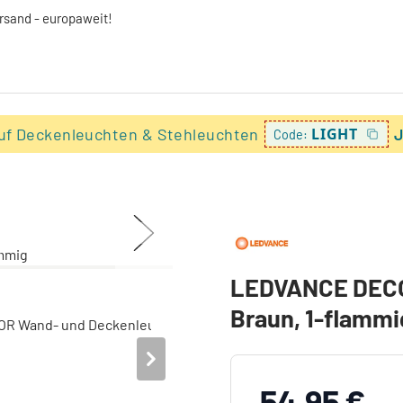
ersand - europaweit!
uf Deckenleuchten & Stehleuchten
LIGHT
J
Code:
LEDVANCE DECO
Braun, 1-flammi
54,95 €