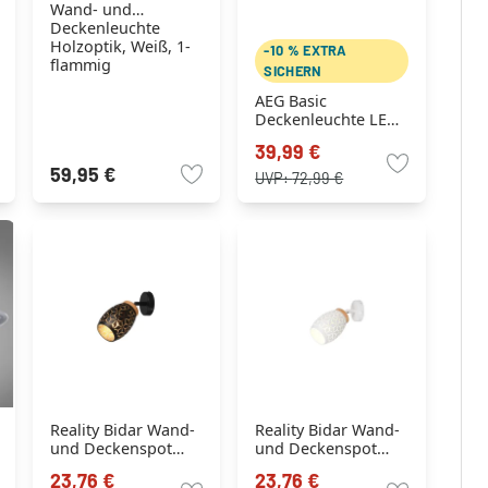
Wand- und
Deckenleuchte
Holzoptik, Weiß, 1-
-10 % EXTRA
flammig
SICHERN
AEG Basic
Deckenleuchte LED
Weiß, 1-flammig
39,99 €
59,95 €
UVP:
72,99 €
Reality Bidar Wand-
Reality Bidar Wand-
und Deckenspot
und Deckenspot
Schwarz-Gold, 1-
Weiß, 1-flammig
23,76 €
23,76 €
flammig