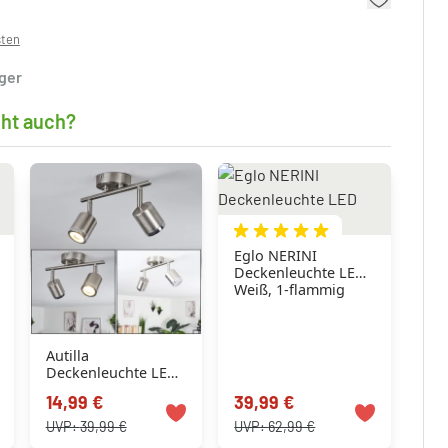
sten
ager
cht auch?
Eglo NERINI
Deckenleuchte LED
Weiß, 1-flammig
Autilla
Deckenleuchte LED
Nickel-Matt, Weiß,
14,99 €
39,99 €
2-flammig
UVP:
39,99 €
UVP:
62,99 €