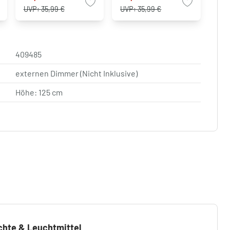
UVP:
35,99 €
UVP:
35,99 €
409485
externen Dimmer (Nicht Inklusive)
Höhe: 125 cm
chte & Leuchtmittel