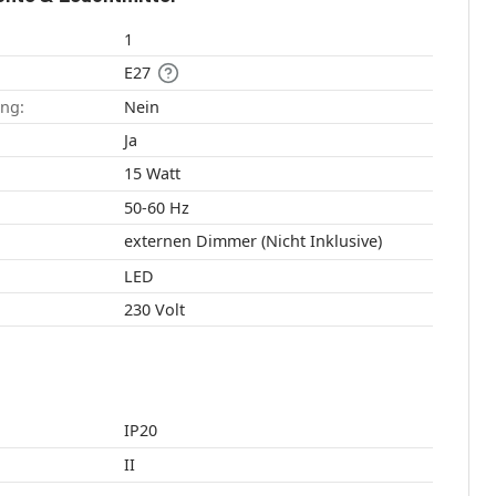
1
E27
ang:
Nein
:
Ja
15 Watt
50-60 Hz
externen Dimmer (Nicht Inklusive)
LED
230 Volt
IP20
II