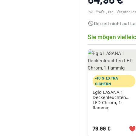
inkl. MwSt., zzgl.
Versandko
Derzeit nicht auf L
Sie mögen viellei
-10 % EXTRA
SICHERN
Eglo LASANA 1
Deckenleuchten
LED Chrom, 1-
flammig
79,99 €