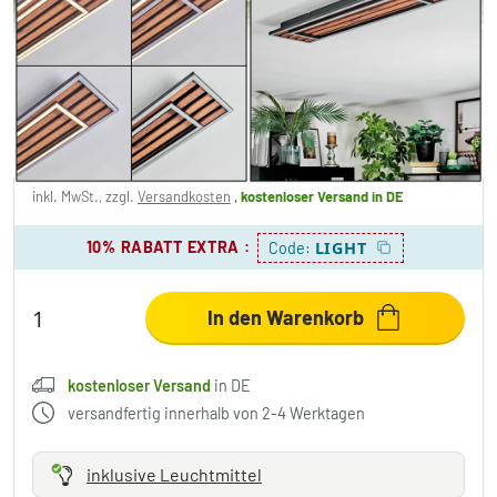
Meron Deckenleuchte LED Holzoptik,
Schwarz, 1-flammig
139,99 €
-36%
Sie sparen
80,00 €
UVP:
219,99 €
inkl. MwSt., zzgl.
Versandkosten
,
kostenloser Versand
in DE
10% RABATT EXTRA
:
LIGHT
Code:
In den Warenkorb
kostenloser Versand
in DE
versandfertig innerhalb von 2-4 Werktagen
inklusive Leuchtmittel