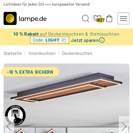
Lichtideen für jeden Stil +++ europaweiter Versand!
1827
10 % Rabatt
auf Deckenleuchten & Stehleuchten
Jetzt sparen
LIGHT
Code:
Startseite
/
Innenleuchten
/
Deckenleuchten
-10 % EXTRA SICHERN