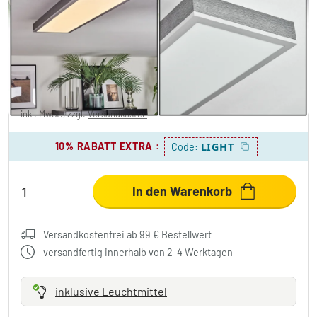
Salmi Deckenpanel LED Grau, Silber, 1-
flammig
69,99 €
-46%
Sie sparen
60,00 €
UVP:
129,99 €
inkl. MwSt., zzgl.
Versandkosten
10% RABATT EXTRA
:
LIGHT
Code:
In den Warenkorb
Versandkostenfrei ab 99 € Bestellwert
versandfertig innerhalb von 2-4 Werktagen
inklusive Leuchtmittel