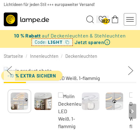
Lichtideen für jeden Stil +++ europaweiter Versand!
1827
10 % Rabatt
auf Deckenleuchten & Stehleuchten
Jetzt sparen
LIGHT
Code:
Startseite
/
Innenleuchten
/
Deckenleuchten
-10 % EXTRA SICHERN