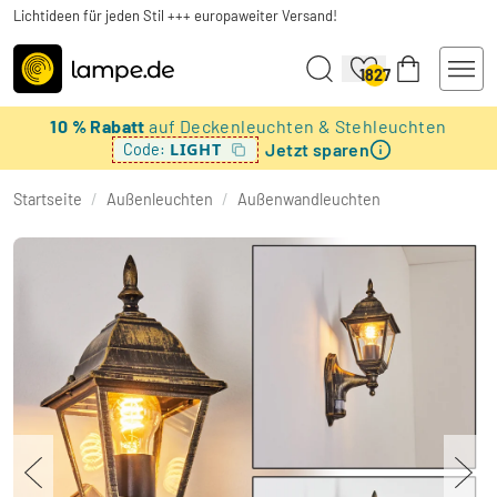
Lichtideen für jeden Stil +++ europaweiter Versand!
1827
10 % Rabatt
auf Deckenleuchten & Stehleuchten
Jetzt sparen
LIGHT
Code:
Startseite
/
Außenleuchten
/
Außenwandleuchten