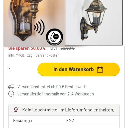
Naofe Außenwandleuchte Braun, Gold, 1-
flammig, Bewegungsmelder
1 Bewertungen
39,99 €
-42%
Sie sparen
30,00 €
UVP:
69,99 €
inkl. MwSt., zzgl.
Versandkosten
In den Warenkorb
Versandkostenfrei ab 99 € Bestellwert
versandfertig innerhalb von 2-4 Werktagen
Kein Leuchtmittel
im Lieferumfang enthalten.
Fassung :
E27