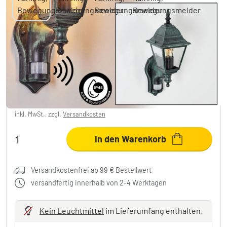
Naofe Außenwandleuchte Grün, Schwarz, 1-
flammig, Bewegungsmelder
39,99 €
-42%
Sie sparen
30,00 €
UVP:
69,99 €
inkl. MwSt., zzgl.
Versandkosten
In den Warenkorb
Versandkostenfrei ab 99 € Bestellwert
versandfertig innerhalb von 2-4 Werktagen
Kein Leuchtmittel
im Lieferumfang enthalten.