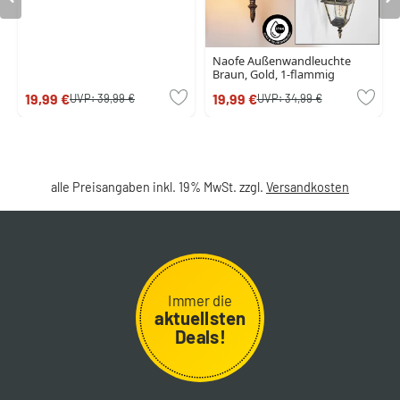
Naofe Außenwandleuchte
Braun, Gold, 1-flammig
19,99 €
19,99 €
UVP:
39,99 €
UVP:
34,99 €
alle Preisangaben inkl. 19% MwSt. zzgl.
Versandkosten
Immer die
aktuellsten
Deals!