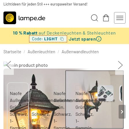
Lichtideen für jeden Stil +++ europaweiter Versand!
10 % Rabatt
auf Deckenleuchten & Stehleuchten
Jetzt sparen
LIGHT
Code:
Startseite
/
Außenleuchten
/
Außenwandleuchten