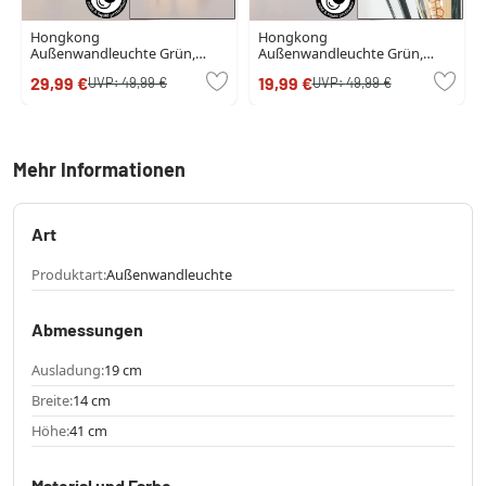
Hongkong
Hongkong
Außenwandleuchte Grün,
Außenwandleuchte Grün,
Schwarz, 1-flammig
Schwarz, 1-flammig
29,99 €
19,99 €
UVP:
49,99 €
UVP:
49,99 €
Mehr Informationen
Art
Produktart:
Außenwandleuchte
Abmessungen
Ausladung:
19 cm
Breite:
14 cm
Höhe:
41 cm
Material und Farbe