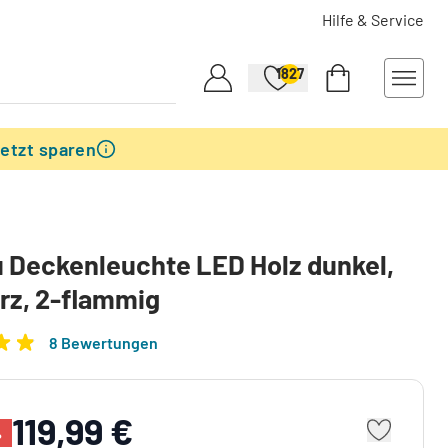
Hilfe & Service
1827
etzt sparen
 Deckenleuchte LED Holz dunkel,
rz, 2-flammig
8 Bewertungen
119,99 €
%