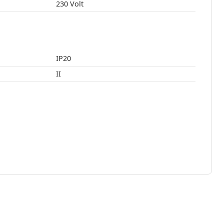
230 Volt
IP20
II