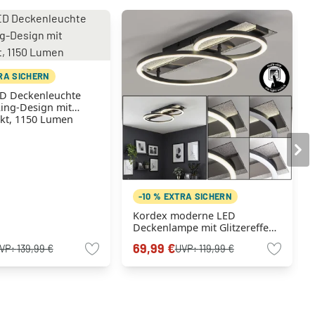
TRA SICHERN
D Deckenleuchte
ing-Design mit
ekt, 1150 Lumen
-10 % EXTRA SICHERN
Kordex moderne LED
Deckenlampe mit Glitzereffekt
aus Metall im Ringdesign
69,99 €
VP:
139,99 €
UVP:
119,99 €