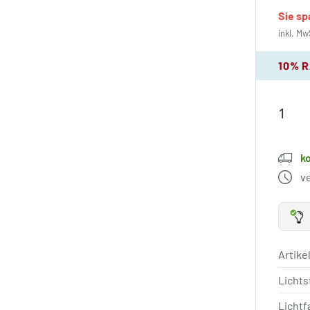
Sie s
inkl. Mw
10% 
k
v
Artik
Licht
Lichtf