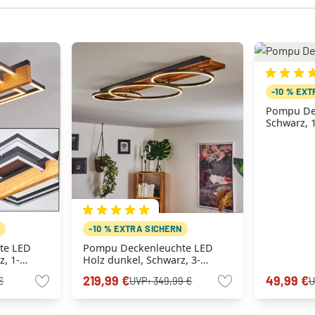
-10 % EX
Pompu De
Schwarz, 
N
-10 % EXTRA SICHERN
te LED
Pompu Deckenleuchte LED
z, 1-
Holz dunkel, Schwarz, 3-
flammig
219,99 €
49,99 €
€
UVP:
349,99 €
U