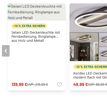
-10 % EXTRA SICHERN
Selani LED Deckenleuchte mit
Fernbedienung, Ringlampe
aus Holz und Metall
-10 % EXTRA SICHER
Kordex LED Deckenl
modern flach mit Gli
ovale Ringform
139,99 €
49,99 €
UVP:
219,99 €
UVP:
69,99 