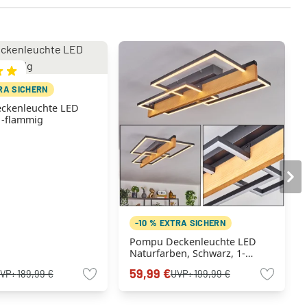
TRA SICHERN
ckenleuchte LED
1-flammig
-10 % EXTRA SICHERN
Pompu Deckenleuchte LED
Naturfarben, Schwarz, 1-
flammig
59,99 €
VP:
189,99 €
UVP:
199,99 €