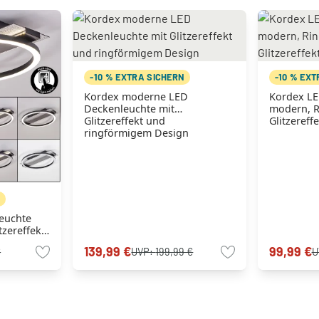
-10 % EXTRA SICHERN
-10 % EX
Kordex moderne LED
Kordex LE
Deckenleuchte mit
modern, R
Glitzereffekt und
Glitzereff
ringförmigem Design
N
euchte
tzereffekt,
139,99 €
99,99 €
€
UVP:
199,99 €
U