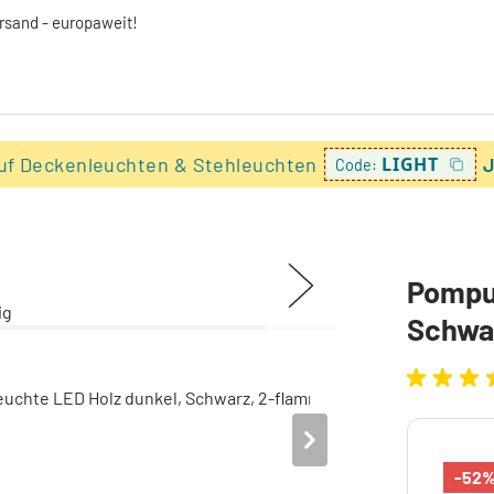
ersand - europaweit!
uf Deckenleuchten & Stehleuchten
LIGHT
J
Code:
Pompu
Schwa
-52