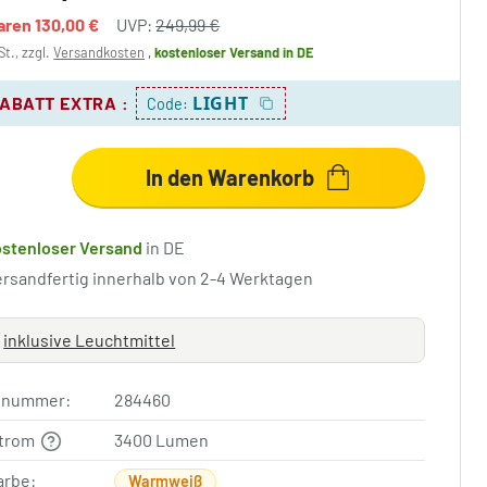
paren
130,00 €
UVP:
249,99 €
St., zzgl.
Versandkosten
,
kostenloser Versand
in DE
LIGHT
RABATT EXTRA
:
Code:
In den Warenkorb
ostenloser Versand
in DE
ersandfertig innerhalb von 2-4 Werktagen
inklusive Leuchtmittel
elnummer:
284460
strom
3400 Lumen
arbe:
Warmweiß