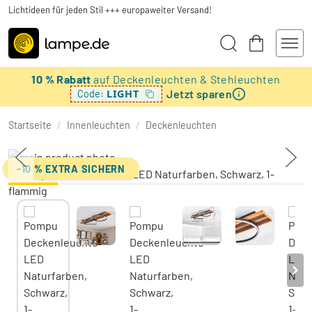
Lichtideen für jeden Stil +++ europaweiter Versand!
10 % Rabatt
auf Deckenleuchten & Stehleuchten
Jetzt sparen
LIGHT
Code:
Startseite
/
Innenleuchten
/
Deckenleuchten
-10 % EXTRA SICHERN