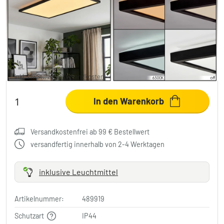
Zuren Deckenpanel LED Schwarz, 1-
flammig
49,99 €
-28%
Sie sparen
20,00 €
UVP:
69,99 €
inkl. MwSt., zzgl.
Versandkosten
In den Warenkorb
Versandkostenfrei ab 99 € Bestellwert
versandfertig innerhalb von 2-4 Werktagen
inklusive Leuchtmittel
Artikelnummer:
489919
Schutzart
IP44