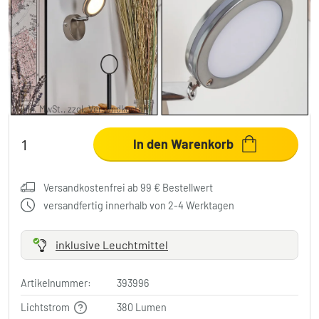
Sarnadinha Wandleuchte LED Nickel-Matt,
1-flammig
29,99 €
-25%
Sie sparen
10,00 €
UVP:
39,99 €
inkl. MwSt., zzgl.
Versandkosten
In den Warenkorb
Versandkostenfrei ab 99 € Bestellwert
versandfertig innerhalb von 2-4 Werktagen
inklusive Leuchtmittel
Artikelnummer:
393996
Lichtstrom
380 Lumen