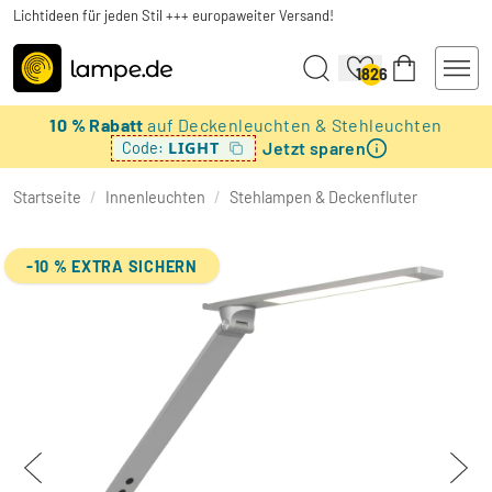
Lichtideen für jeden Stil +++ europaweiter Versand!
1826
10 % Rabatt
auf Deckenleuchten & Stehleuchten
Jetzt sparen
LIGHT
Code:
Startseite
/
Innenleuchten
/
Stehlampen & Deckenfluter
-10 % EXTRA SICHERN