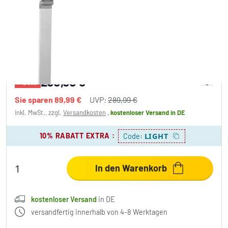
Steinhauer Serenade Stehleuchte LED
Edelstahl, Weiß, 1-flammig
200,00 €
-31%
Sie sparen
89,99 €
UVP:
289,99 €
inkl. MwSt., zzgl.
Versandkosten
,
kostenloser Versand
in DE
10% RABATT EXTRA
:
LIGHT
Code:
In den Warenkorb
kostenloser Versand
in DE
versandfertig innerhalb von 4-8 Werktagen