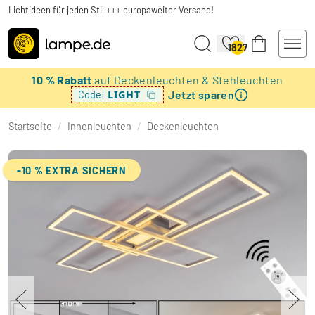
Lichtideen für jeden Stil +++ europaweiter Versand!
1827
10 % Rabatt
auf Deckenleuchten & Stehleuchten
Jetzt sparen
LIGHT
Code:
Startseite
/
Innenleuchten
/
Deckenleuchten
-10 % EXTRA SICHERN