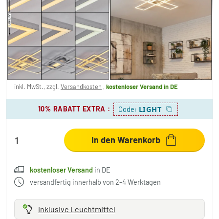
Torresella Deckenleuchte LED Silber, 1-
flammig, Fernbedienung
149,99 €
-31%
Sie sparen
70,00 €
UVP:
219,99 €
inkl. MwSt., zzgl.
Versandkosten
,
kostenloser Versand
in DE
10% RABATT EXTRA
:
LIGHT
Code:
In den Warenkorb
kostenloser Versand
in DE
versandfertig innerhalb von 2-4 Werktagen
inklusive Leuchtmittel