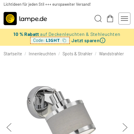
Lichtideen für jeden Stil +++ europaweiter Versand!
10 % Rabatt
auf Deckenleuchten & Stehleuchten
Jetzt sparen
LIGHT
Code:
Startseite
/
Innenleuchten
/
Spots & Strahler
/
Wandstrahler