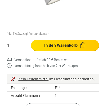
WOFI ALEXIA Spot Chrom, 1-flammig
9,99 €
-50%
Sie sparen
10,00 €
UVP:
19,99 €
inkl. MwSt., zzgl.
Versandkosten
In den Warenkorb
Versandkostenfrei ab 99 € Bestellwert
versandfertig innerhalb von 2-4 Werktagen
Kein Leuchtmittel
im Lieferumfang enthalten.
Fassung :
E14
Anzahl Flammen :
1