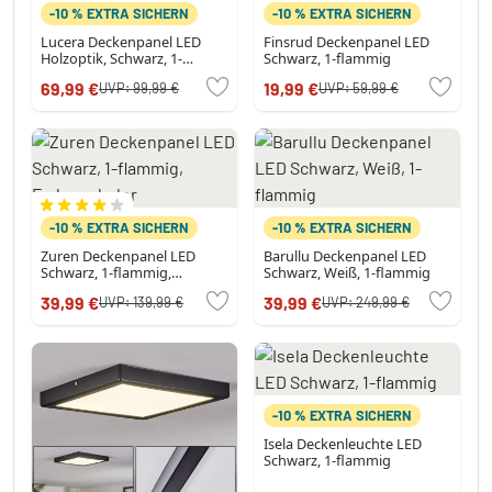
-10 % EXTRA SICHERN
-10 % EXTRA SICHERN
Lucera Deckenpanel LED
Finsrud Deckenpanel LED
Holzoptik, Schwarz, 1-
Schwarz, 1-flammig
flammig
69,99 €
19,99 €
UVP:
99,99 €
UVP:
59,99 €
-10 % EXTRA SICHERN
-10 % EXTRA SICHERN
Zuren Deckenpanel LED
Barullu Deckenpanel LED
Schwarz, 1-flammig,
Schwarz, Weiß, 1-flammig
Farbwechsler
39,99 €
39,99 €
UVP:
139,99 €
UVP:
249,99 €
-10 % EXTRA SICHERN
Isela Deckenleuchte LED
Schwarz, 1-flammig