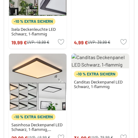
-10 % EXTRA SICHERN
Isela Deckenleuchte LED
Schwarz, 1-flammig
19,99 €
4,99 €
UVP:
49,99 €
UVP:
39,99 €
-10 % EXTRA SICHERN
Canditas Deckenpanel LED
Schwarz, 1-flammig
-10 % EXTRA SICHERN
Sasinhosa Deckenpanel LED
Schwarz, 1-flammig,
Fernbedienung
29,99 €
34,99 €
UVP:
49,99 €
UVP:
39,99 €