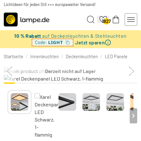
Lichtideen für jeden Stil +++ europaweiter Versand!
1827
10 % Rabatt
auf Deckenleuchten & Stehleuchten
Jetzt sparen
LIGHT
Code:
Startseite
/
Innenleuchten
/
Deckenleuchten
/
LED Panele
Derzeit nicht auf Lager