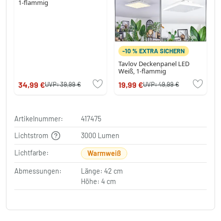
1-flammig
-10 % EXTRA SICHERN
Tavlov Deckenpanel LED
Weiß, 1-flammig
34,99 €
19,99 €
UVP:
39,99 €
UVP:
49,99 €
Artikelnummer:
417475
Lichtstrom
3000 Lumen
Lichtfarbe:
Warmweiß
Abmessungen:
Länge: 42 cm
Höhe: 4 cm