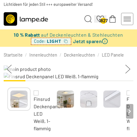
Lichtideen für jeden Stil +++ europaweiter Versand!
1827
10 % Rabatt
auf Deckenleuchten & Stehleuchten
Jetzt sparen
LIGHT
Code:
Startseite
/
Innenleuchten
/
Deckenleuchten
/
LED Panele