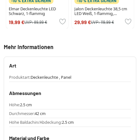
-10 % EXTRA SICHERN
-10 % EXTRA SICHERN
Elmar Deckenleuchte LED
Jalon Deckenleuchte 38,5 cm
Schwarz, 1-flammig
LED Weiß, 1-flammig,
Fernbedienung
19,99 €
29,99 €
UVP:
89,99 €
UVP:
119,99 €
Mehr Informationen
Art
Produktart:
Deckenleuchte , Panel
Abmessungen
Höhe:
2.5 cm
Durchmesser:
42 cm
Höhe Baldachin/Abdeckung:
2.5 cm
Material und Farbe