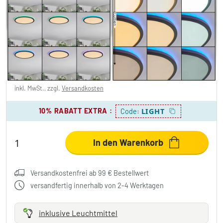
Zuren Deckenpanel LED Schwarz, 1-
flammig, Farbwechsler
39,99 €
-71%
Sie sparen
100,00 €
UVP:
139,99 €
inkl. MwSt., zzgl.
Versandkosten
10% RABATT EXTRA
:
LIGHT
Code:
In den Warenkorb
Versandkostenfrei ab 99 € Bestellwert
versandfertig innerhalb von 2-4 Werktagen
inklusive Leuchtmittel