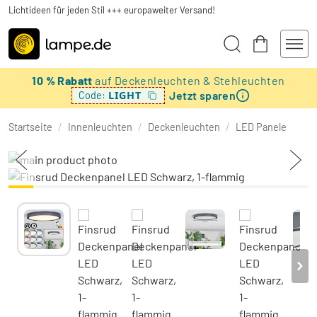
Lichtideen für jeden Stil +++ europaweiter Versand!
10 % Rabatt
auf Deckenleuchten & Stehleuchten
Jetzt sparen
LIGHT
Code:
Startseite
/
Innenleuchten
/
Deckenleuchten
/
LED Panele