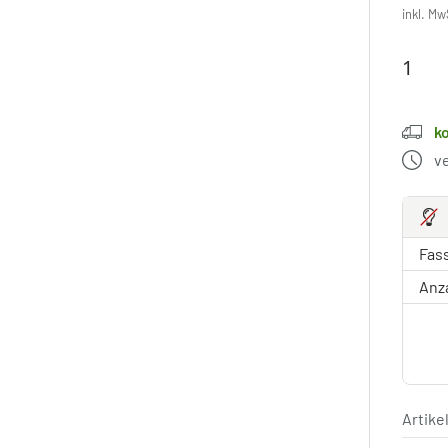
inkl. Mw
k
v
Fas
Anz
Artik