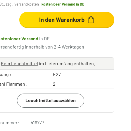
St., zzgl.
Versandkosten
,
kostenloser Versand
in DE
In den Warenkorb
ostenloser Versand
in DE
ersandfertig innerhalb von 2-4 Werktagen
Kein Leuchtmittel
im Lieferumfang enthalten.
sung :
E27
ahl Flammen :
2
Leuchtmittel auswählen
elnummer:
419777