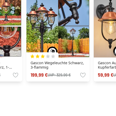
e
Gascon Wegeleuchte Schwarz,
Gascon A
z, 1-
3-flammig
Kupferfarb
flammig
199,99 €
59,99 €
€
UVP:
329,99 €
U