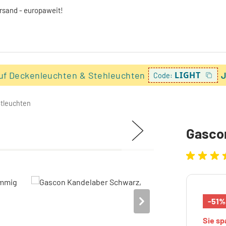
ersand - europaweit!
uf Deckenleuchten & Stehleuchten
LIGHT
J
Code:
tleuchten
Gasco
-51%
Sie s