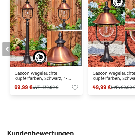
Gascon Wegeleuchte
Gascon Wegeleucht
Kupferfarben, Schwarz, 1-
Kupferfarben, Schwar
flammig
flammig
69,99 €
49,99 €
UVP:
139,99 €
UVP:
99,99 
Kundenbewertungen