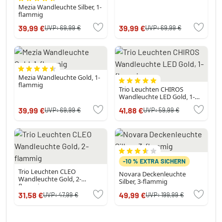
Mezia Wandleuchte Silber, 1-
flammig
39,99 €
39,99 €
UVP:
69,99 €
UVP:
69,99 €
Mezia Wandleuchte Gold, 1-
flammig
Trio Leuchten CHIROS
Wandleuchte LED Gold, 1-
flammig
39,99 €
41,88 €
UVP:
69,99 €
UVP:
59,99 €
-10 % EXTRA SICHERN
Trio Leuchten CLEO
Novara Deckenleuchte
Wandleuchte Gold, 2-
Silber, 3-flammig
flammig
31,58 €
49,99 €
UVP:
47,99 €
UVP:
199,99 €