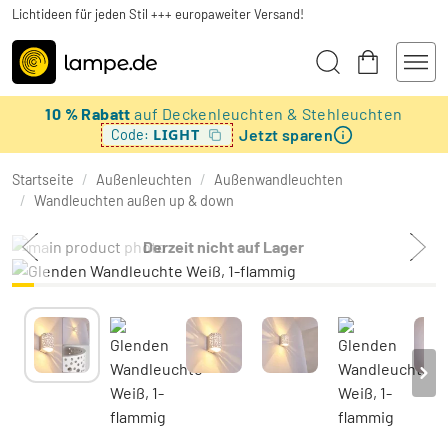
Lichtideen für jeden Stil +++ europaweiter Versand!
10 % Rabatt
auf Deckenleuchten & Stehleuchten
Jetzt sparen
LIGHT
Code:
Startseite
/
Außenleuchten
/
Außenwandleuchten
/
Wandleuchten außen up & down
Derzeit nicht auf Lager