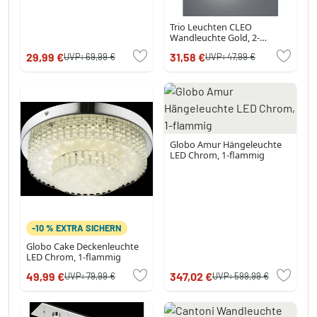
Trio Leuchten CLEO
Wandleuchte Gold, 2-
flammig
29,99 €
31,58 €
UVP:
69,99 €
UVP:
47,99 €
Globo Amur Hängeleuchte
LED Chrom, 1-flammig
-10 % EXTRA SICHERN
Globo Cake Deckenleuchte
LED Chrom, 1-flammig
49,99 €
347,02 €
UVP:
79,99 €
UVP:
599,99 €