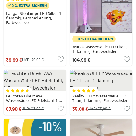
-10 % EXTRA SICHERN
Laugar Stehlampe LED Silber, 1-
flammig, Fernbedienung,
Farbwechsler
-10 % EXTRA SICHERN
Wanas Wassersäule LED Titan,
1-flammig, Farbwechsler
39,99 €
104,99 €
UVP:
79,99 €
Leuchten Direkt AVA
Reality JELLY Wassersäule LED
Wassersäule LED Edelstahl, 1-
Titan, 1-flammig, Farbwechsler
flammig, Farbwechsler
67,90 €
35,00 €
UVP:
113,95 €
UVP:
53,99 €