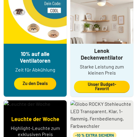
Lenok
10% auf alle
Deckenventilator
Ventilatoren
Starke Leistung zum
Zeit für Abkühlung
kleinen Preis
Zu den Deals
Unser Budget-
Favorit
Leuchte der Woche
Highlight-Leuchte zum
exklusiven Preis
-10 % EXTRA SICHERN