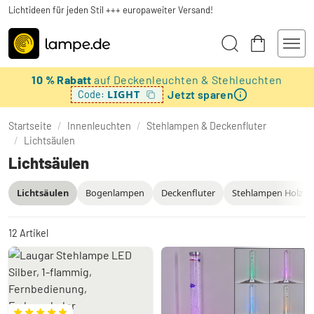
Lichtideen für jeden Stil +++ europaweiter Versand!
10 % Rabatt
auf Deckenleuchten & Stehleuchten
Jetzt sparen
LIGHT
Code:
Startseite
/
Innenleuchten
/
Stehlampen & Deckenfluter
/
Lichtsäulen
Lichtsäulen
Lichtsäulen
Bogenlampen
Deckenfluter
Stehlampen Holz
12
Artikel