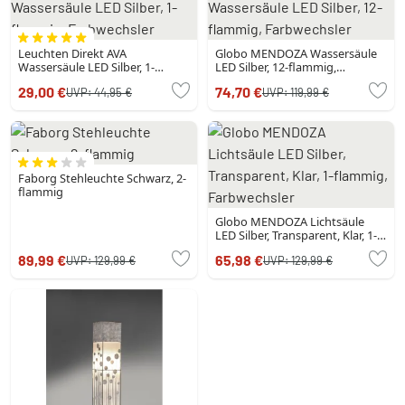
Leuchten Direkt AVA
Globo MENDOZA Wassersäule
Wassersäule LED Silber, 1-
LED Silber, 12-flammig,
flammig, Farbwechsler
Farbwechsler
29,00 €
74,70 €
UVP:
44,95 €
UVP:
119,99 €
Faborg Stehleuchte Schwarz, 2-
flammig
Globo MENDOZA Lichtsäule
LED Silber, Transparent, Klar, 1-
flammig, Farbwechsler
89,99 €
65,98 €
UVP:
129,99 €
UVP:
129,99 €